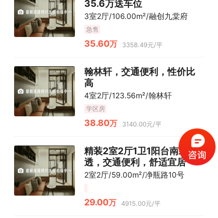
35.6万送车位
3室2厅/106.00m²/融创九棠府
急售
35.60
万
3358.49元/平
翰林轩，交通便利，性价比
高
4室2厅/123.56m²/翰林轩
学区房
38.80
万
3140.00元/平
精装2室2厅1卫1阳台南北通
透，交通便利，舒适宜居
2室2厅/59.00m²/净瓶路10号
29.00
万
4915.00元/平