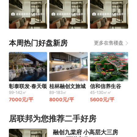
本周热门好盘新房
更多在售楼盘
彰泰联发·春天颂
桂林融创文旅城
信和信养生谷
99-142㎡
89-183㎡
45-130㎡㎡
7000元/平
8000元/平
5600元/平
居联邦为您推荐二手好房
融创九棠府 小高层大三房