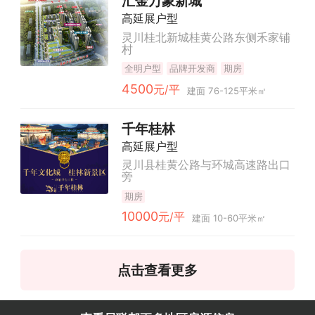
汇金万象新城
高延展户型
灵川桂北新城桂黄公路东侧禾家铺
村
全明户型
品牌开发商
期房
4500
元/平
建面 76-125平米㎡
千年桂林
高延展户型
灵川县桂黄公路与环城高速路出口
旁
期房
10000
元/平
建面 10-60平米㎡
点击查看更多