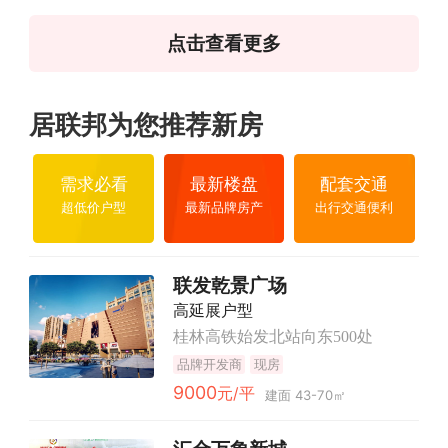
点击查看更多
居联邦为您推荐新房
需求必看
最新楼盘
配套交通
超低价户型
最新品牌房产
出行交通便利
联发乾景广场
高延展户型
桂林高铁始发北站向东500处
品牌开发商
现房
9000
元/平
建面 43-70㎡