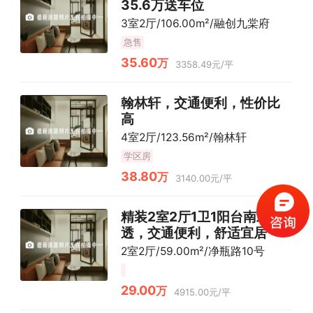
35.6万送车位
3室2厅/106.00m²/融创九棠府
急售
35.60
万
3358.49元/平
翰林轩，交通便利，性价比
高
4室2厅/123.56m²/翰林轩
学区房
38.80
万
3140.00元/平
精装2室2厅1卫1阳台南北通
透，交通便利，舒适宜居
2室2厅/59.00m²/净瓶路10号
29.00
万
4915.00元/平