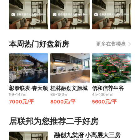
本周热门好盘新房
更多在售楼盘
彰泰联发·春天颂
桂林融创文旅城
信和信养生谷
99-142㎡
89-183㎡
45-130㎡㎡
7000元/平
8000元/平
5600元/平
居联邦为您推荐二手好房
融创九棠府 小高层大三房