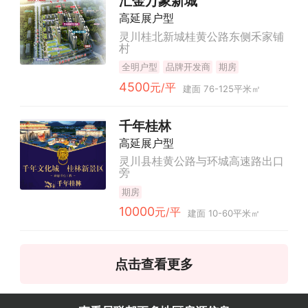
汇金万象新城
高延展户型
灵川桂北新城桂黄公路东侧禾家铺
村
全明户型
品牌开发商
期房
4500
元/平
建面 76-125平米㎡
千年桂林
高延展户型
灵川县桂黄公路与环城高速路出口
旁
期房
10000
元/平
建面 10-60平米㎡
点击查看更多