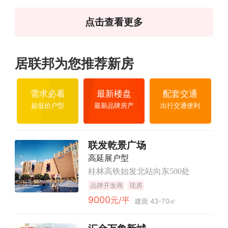
点击查看更多
居联邦为您推荐新房
需求必看
最新楼盘
配套交通
超低价户型
最新品牌房产
出行交通便利
联发乾景广场
高延展户型
桂林高铁始发北站向东500处
品牌开发商
现房
9000
元/平
建面 43-70㎡