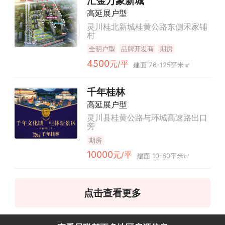
汇金万象新城
高延展户型
灵川桂北新城桂黄公路东侧禾家铺
村
全明户型
品牌开发商
期房
4500
元/平
建面 76-125平米㎡
千年桂林
高延展户型
灵川县桂黄公路与环城高速路出口
旁
期房
10000
元/平
建面 10-60平米㎡
点击查看更多