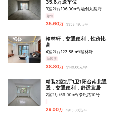
35.6万送车位
3室2厅/106.00m²/融创九棠府
急售
35.60
万
3358.49元/平
翰林轩，交通便利，性价比
高
4室2厅/123.56m²/翰林轩
学区房
38.80
万
3140.00元/平
精装2室2厅1卫1阳台南北通
透，交通便利，舒适宜居
2室2厅/59.00m²/净瓶路10号
29.00
万
4915.00元/平