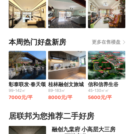
本周热门好盘新房
更多在售楼盘
彰泰联发·春天颂
桂林融创文旅城
信和信养生谷
99-142㎡
89-183㎡
45-130㎡㎡
7000元/平
8000元/平
5600元/平
居联邦为您推荐二手好房
融创九棠府 小高层大三房