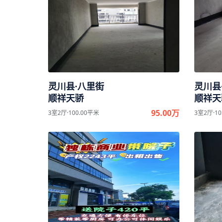
灵川县·八里街
灵川县
顺祥天骄
顺祥天
95.00万
3室2厅·100.00平米
3室2厅·10