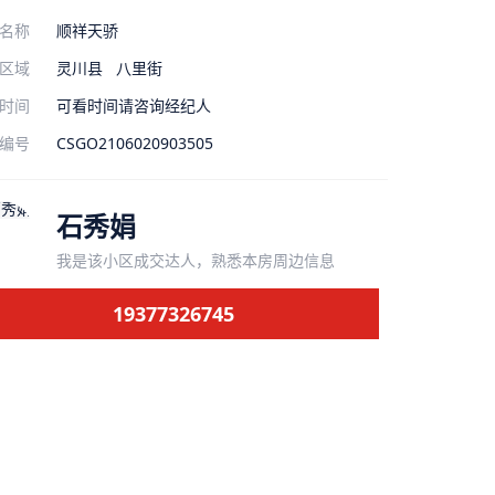
名称
顺祥天骄
区域
灵川县
八里街
时间
可看时间请咨询经纪人
编号
CSGO2106020903505
石秀娟
我是该小区成交达人，熟悉本房周边信息
19377326745