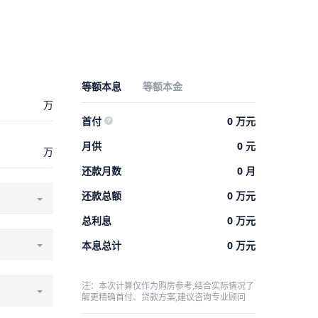
等额本息
等额本金
万
首付
0
万元
月供
0
元
万
还款月数
0
月
还款总额
0
万元
总利息
0
万元
本息总计
0
万元
注：本次计算仅作为购房参考,结合实际情况了
解更精确首付、贷款方案,建议咨询专业顾问