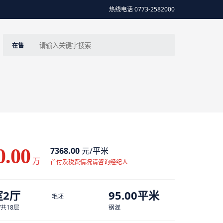
热线电话 0773-2582000
在售
0.00
7368.00
元/平米
万
首付及税费情况请咨询经纪人
室2厅
95.00平米
毛坯
/共18层
钢混