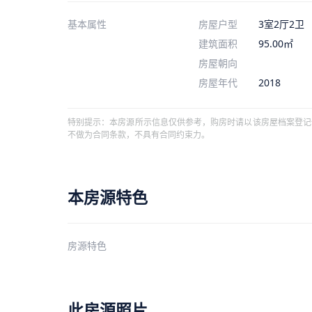
基本属性
房屋户型
3室2厅2卫
建筑面积
95.00㎡
房屋朝向
房屋年代
2018
特别提示：本房源所示信息仅供参考，购房时请以该房屋档案登记
不做为合同条款，不具有合同约束力。
本房源特色
房源特色
此房源照片