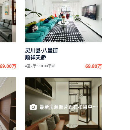
灵川县·八里街
顺祥天骄
69.00万
69.80万
4室2厅·110.00平米