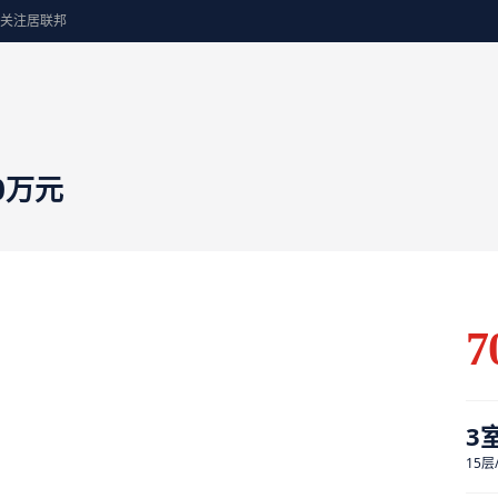
关注居联邦
0万元
7
3
15层