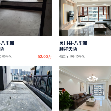
·八里街
灵川县·八里街
骄
顺祥天骄
52.00万
5.00平米
4室2厅·109.15平米