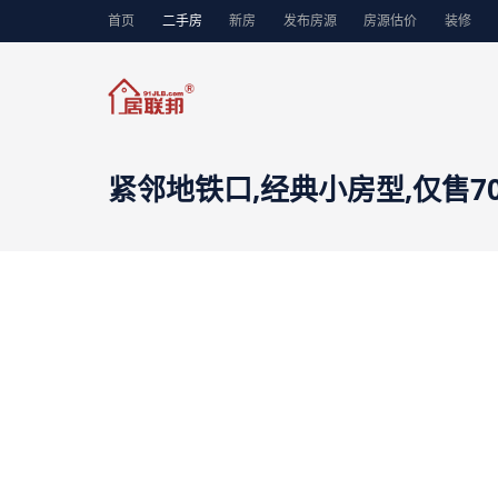
首页
二手房
新房
发布房源
房源估价
装修
紧邻地铁口,经典小房型,仅售7